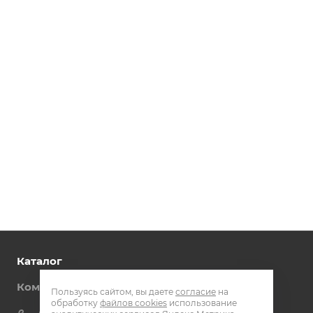
Каталог
Компания
Пользуясь сайтом, вы даете
согласие
на
обработку
файлов cookies
использование