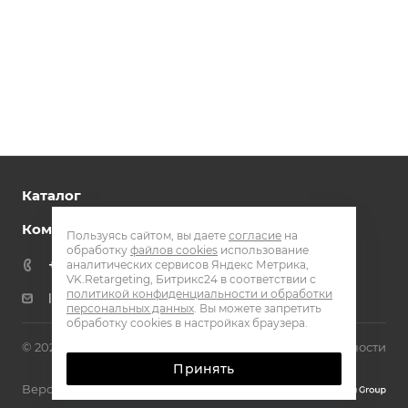
Каталог
Компания
Пользуясь сайтом, вы даете
согласие
на
обработку
файлов cookies
использование
+7 800 301 51 72
аналитических сервисов Яндекс Метрика,
VK.Retargeting, Битрикс24 в соответствии с
политикой конфиденциальности и обработки
laser@eq-mail.ru
персональных данных
. Вы можете запретить
обработку cookies в настройках браузера.
© 2026 Laser machinery
Политика конфиденциальности
Принять
Версия для слабовидящих
Карта сайта