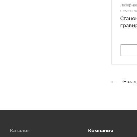
Лазерная
неметал
Стано
гравир
Назад
Каталог
Компания