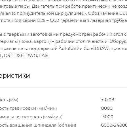
нтовые пары. Двигатель при работе практически не соз
дяная (с принудительной циркуляцией). Обозначение CC
 станков серии 1325 – СО2 герметичная лазерная трубка
ы с твердыми заготовками предусмотрен рабочий стол 
териалы (кожа, картон) – рабочий стол ячеистый. Обор
управления с поддержкой AutoCAD и CorelDRAW, прост
, DST, DXF, DWG, LAS.
еристики
сть (мм)
± 0,08
ость гравировки (мм/мин)
8000
имальная скорость (мм/мин)
15000
ость вращения шпинделя (об/мин)
6000-2400