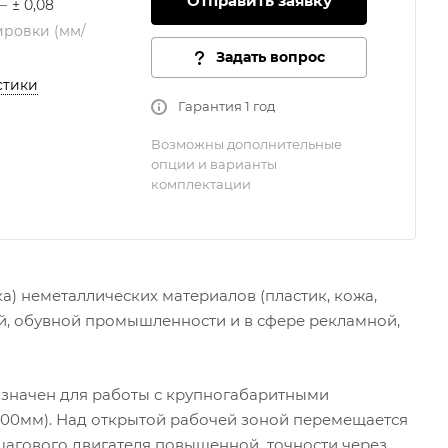
Отправить заявку
—
± 0,08
ировки (мм/
Задать вопрос
стики
Гарантия 1 год
Возможны дополнительные
опции и варианты
комплектации
а) неметаллических материалов (пластик, кожа,
ой, обувной промышленности и в сфере рекламной,
азначен для работы с крупногабаритными
2500мм). Над открытой рабочей зоной перемещается
 шагового двигателя повышенной точности через