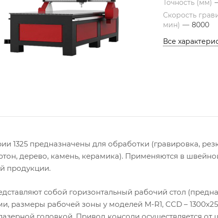
Точность (мм)
Скорость грав
мин)
—
8000
Все характери
рии 1325 предназначены для обработки (гравировка, резк
артон, дерево, камень, керамика). Применяются в швейн
й продукции.
едставляют собой горизонтальный рабочий стол (предн
ми, размеры рабочей зоны у моделей М-R1, CCD – 1300х
 лазерной головкой. Привод консоли осуществляется от