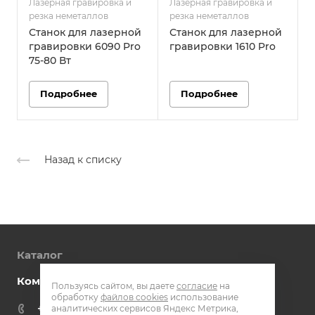
Лазерная гравировка и
Лазерная гравировка и
Л
резка неметаллов
резка неметаллов
р
Станок для лазерной
Станок для лазерной
гравировки 6090 Pro
гравировки 1610 Pro
г
75-80 Вт
Подробнее
Подробнее
Назад к списку
Каталог
Компания
Пользуясь сайтом, вы даете
согласие
на
обработку
файлов cookies
использование
+7 800 301 51 72
аналитических сервисов Яндекс Метрика,