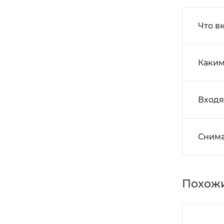
Что в
Каким
Входя
Снима
Похожи