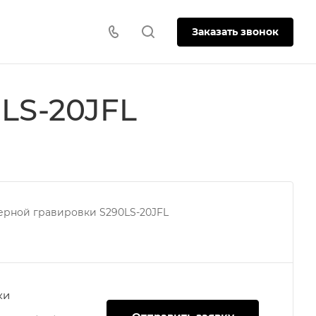
Заказать звонок
LS-20JFL
зерной гравировки S290LS-20JFL
ки