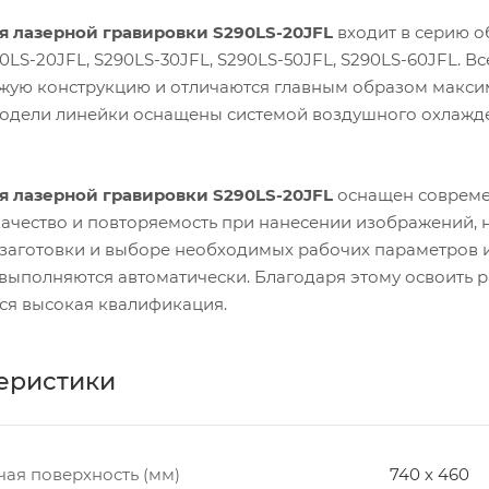
я лазерной гравировки S290LS-20
JFL
входит в серию о
0LS-20JFL, S290LS-30JFL, S290LS-50JFL, S290LS-60JFL. 
жую конструкцию и отличаются главным образом макси
 модели линейки оснащены системой воздушного охлаж
я лазерной гравировки S290LS-20
JFL
оснащен совреме
 качество и повторяемость при нанесении изображений, 
 заготовки и выборе необходимых рабочих параметров ил
выполняются автоматически. Благодаря этому освоить ра
тся высокая квалификация.
еристики
чая поверхность (мм)
740 х 460