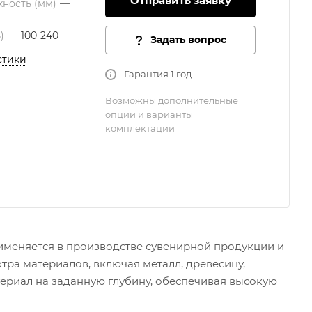
Отправить заявку
хность (мм)
—
В)
—
100-240
Задать вопрос
стики
Гарантия 1 год
Возможны дополнительные
опции и варианты
комплектации
меняется в производстве сувенирной продукции и
ра материалов, включая металл, древесину,
атериал на заданную глубину, обеспечивая высокую