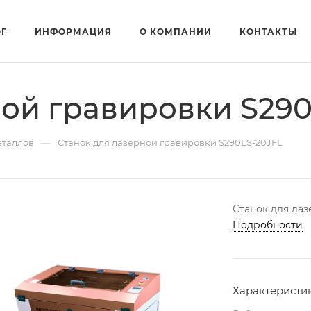
ОГ
ИНФОРМАЦИЯ
О КОМПАНИИ
КОНТАКТЫ
ной гравировки S290
—
еталлов
Станок для лазерной гравировки S290LS-20JFL
Станок для ла
Подробности
Характеристи