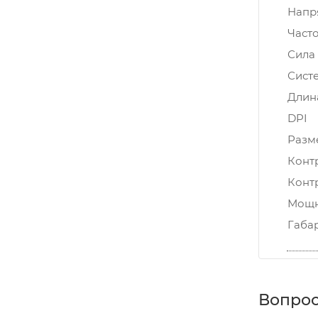
Напр
Часто
Сила 
Сист
Длин
DPI
Разм
Конт
Конт
Мощно
Габа
Вопрос