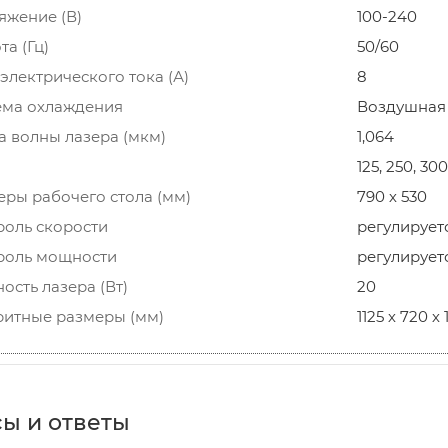
яжение (В)
100-240
та (Гц)
50/60
электрического тока (А)
8
ема охлаждения
Воздушная
а волны лазера (мкм)
1,064
125, 250, 30
еры рабочего стола (мм)
790 х 530
роль скорости
регулируетс
роль мощности
регулируетс
сть лазера (Вт)
20
ритные размеры (мм)
1125 х 720 х
ы и ответы