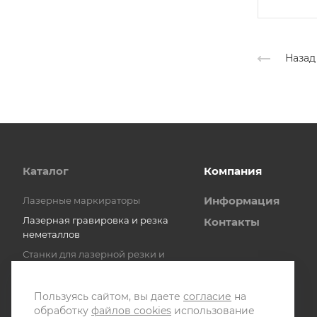
Назад
Каталог
Компания
Информация
Лазерные маркираторы
Лазерная гравировка и резка
Контакты
неметаллов
Станки для лазерной резки и
раскроя металлов
Станки для лазерной резки труб
Пользуясь сайтом, вы даете
согласие
на
Системы лазерной чистки
обработку
файлов cookies
использование