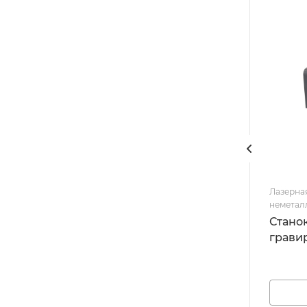
Лазерная
неметал
Стано
гравир