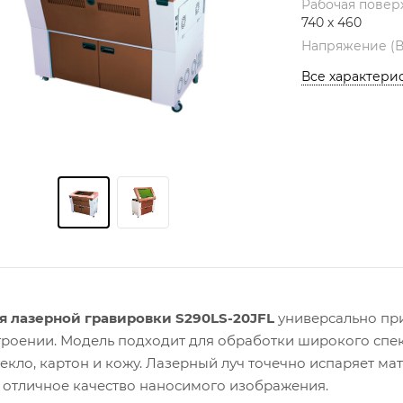
Рабочая повер
740 х 460
Напряжение (
Все характери
я лазерной гравировки S290LS-20
JFL
универсально при
роении. Модель подходит для обработки широкого спект
текло, картон и кожу. Лазерный луч точечно испаряет м
и отличное качество наносимого изображения.