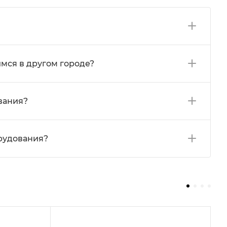
мся в другом городе?
вания?
орудования?