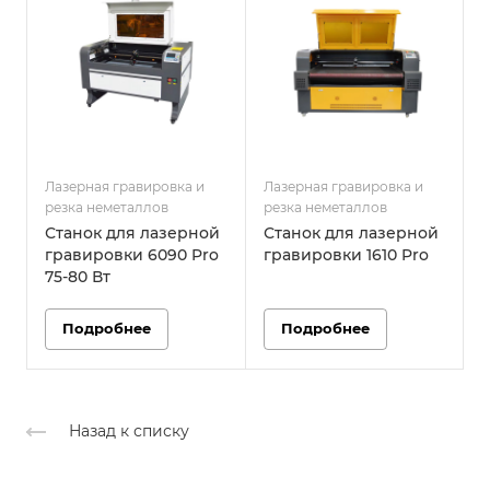
Лазерная гравировка и
Лазерная гравировка и
Л
резка неметаллов
резка неметаллов
р
Станок для лазерной
Станок для лазерной
гравировки 6090 Pro
гравировки 1610 Pro
г
75-80 Вт
Подробнее
Подробнее
Назад к списку