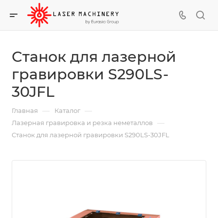
Станок для лазерной
гравировки S290LS-
30JFL
—
—
Главная
Каталог
—
Лазерная гравировка и резка неметаллов
Станок для лазерной гравировки S290LS-30JFL