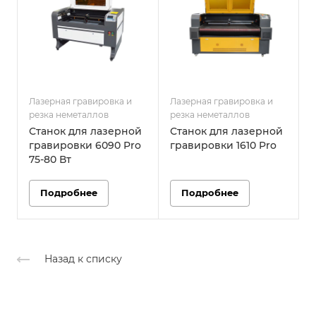
Лазерная гравировка и
Лазерная гравировка и
Л
резка неметаллов
резка неметаллов
р
Станок для лазерной
Станок для лазерной
гравировки 6090 Pro
гравировки 1610 Pro
г
75-80 Вт
Подробнее
Подробнее
Назад к списку