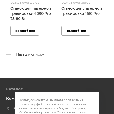
резка неметаллов
резка неметаллов
р
Станок для лазерной
Станок для лазерной
гравировки 6090 Pro
гравировки 1610 Pro
г
75-80 Вт
Подробнее
Подробнее
Назад к списку
Каталог
Компания
Пользуясь сайтом, вы даете
согласие
на
обработку
файлов cookies
использование
+7 800 301 51 72
аналитических сервисов Яндекс Метрика,
VK.Retargeting, Битрикс24 в соответствии с