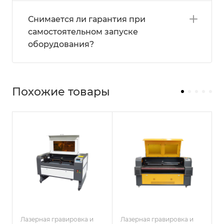
Снимается ли гарантия при
самостоятельном запуске
оборудования?
Похожие товары
Лазерная гравировка и
Лазерная гравировка и
Л