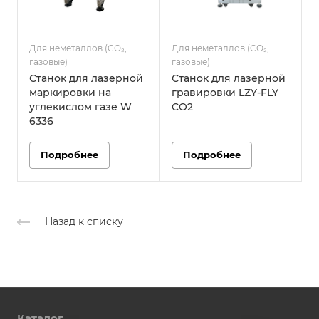
Для неметаллов (CO₂,
Для неметаллов (CO₂,
Д
газовые)
газовые)
г
Станок для лазерной
Станок для лазерной
маркировки на
гравировки LZY-FLY
углекислом газе W
CO2
6336
Подробнее
Подробнее
Назад к списку
Каталог