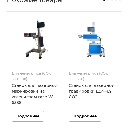
Похожие товары
Для неметаллов (CO₂,
Для неметаллов (CO₂,
Д
газовые)
газовые)
г
Станок для лазерной
Станок для лазерной
маркировки на
гравировки LZY-FLY
углекислом газе W
CO2
6336
Подробнее
Подробнее