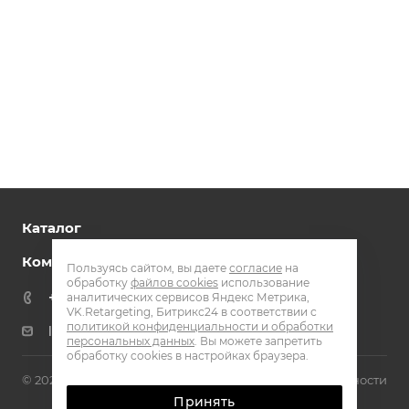
Каталог
Компания
Пользуясь сайтом, вы даете
согласие
на
обработку
файлов cookies
использование
+7 800 301 51 72
аналитических сервисов Яндекс Метрика,
VK.Retargeting, Битрикс24 в соответствии с
политикой конфиденциальности и обработки
laser@eq-mail.ru
персональных данных
. Вы можете запретить
обработку cookies в настройках браузера.
© 2026 Laser machinery
Политика конфиденциальности
Принять