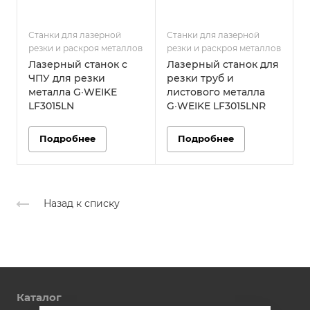
Станки для лазерной
Станки для лазерной
С
резки и раскроя металлов
резки и раскроя металлов
р
Лазерный станок с
Лазерный станок для
ЧПУ для резки
резки труб и
металла G∙WEIKE
листового металла
LF3015LN
G∙WEIKE LF3015LNR
Подробнее
Подробнее
Назад к списку
Каталог