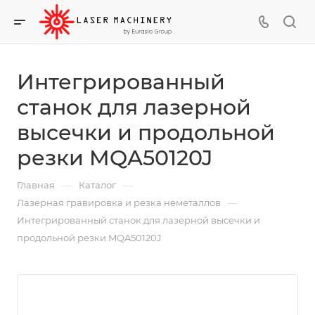
Интегрированный
станок для лазерной
высечки и продольной
резки MQA50120J
—
—
Главная
Каталог
—
Лазерная гравировка и резка неметаллов
Интегрированный станок для лазерной высечки и
продольной резки MQA50120J