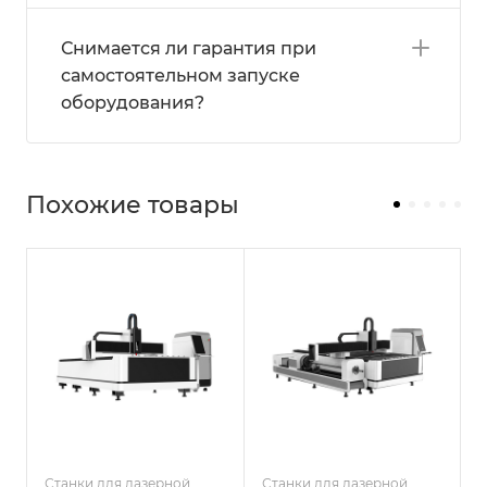
Снимается ли гарантия при
самостоятельном запуске
оборудования?
Похожие товары
Станки для лазерной
Станки для лазерной
С