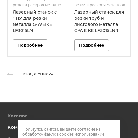
резки и раскроя металлов
резки и раскроя металлов
р
Лазерный станок с
Лазерный станок для
ЧПУ для резки
резки труб и
металла G∙WEIKE
листового металла
LF3015LN
G∙WEIKE LF3015LNR
Подробнее
Подробнее
Назад к списку
Каталог
Компания
Пользуясь сайтом, вы даете
согласие
на
обработку
файлов cookies
использование