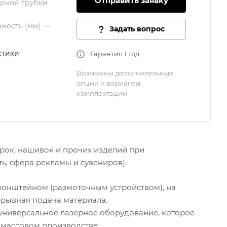
Отправить заявку
рной трубки
хность (мм)
—
Задать вопрос
стики
Гарантия 1 год
Возможны дополнительные
опции и варианты
комплектации
ирок, нашивок и прочих изделий при
, сфера рекламы и сувениров).
кронштейном (размоточным устройством), на
ерывная подача материала.
 универсальное лазерное оборудование, которое
 массовом производстве.