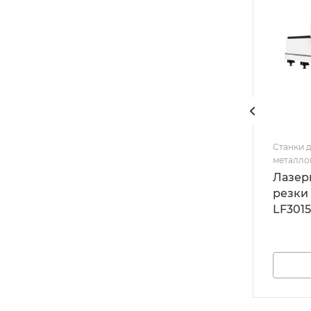
Станки д
металло
Лазер
резки
LF301