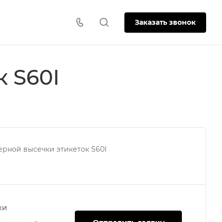
Заказать звонок
 S60I
ерной высечки этикеток S60I
ки