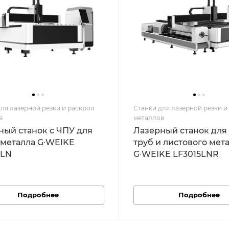
ля лазерной резки и раскроя
Станки для лазерной резки и
в
металлов
ный станок с ЧПУ для
Лазерный станок для
 металла G∙WEIKE
труб и листового мет
5LN
G∙WEIKE LF3015LNR
Подробнее
Подробнее