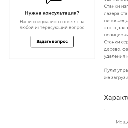
Станки из
Нужна консультация?
лазера ста
непосредс
Наши специалисты ответят на
любой интересующий вопрос
этого для
позициони
Задать вопрос
Станки сер
дерево, ф
удаления 
Пульт упр
же загрузи
Характ
Мощн