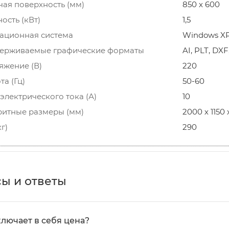
чая поверхность (мм)
850 х 600
ость (кВт)
1,5
ационная система
Windows XP
ерживаемые графические форматы
AI, PLT, DXF
яжение (В)
220
та (Гц)
50-60
электрического тока (А)
10
ритные размеры (мм)
2000 х 1150 
кг)
290
ы и ответы
ключает в себя цена?