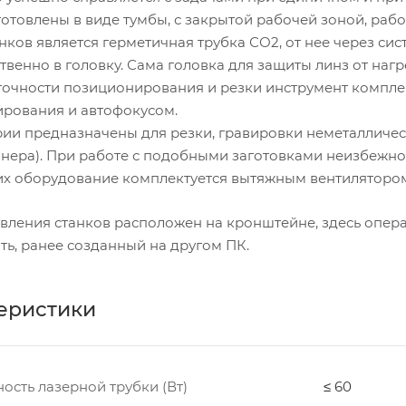
готовлены в виде тумбы, с закрытой рабочей зоной, раб
нков является герметичная трубка СО2, от нее через си
твенно в головку. Сама головка для защиты линз от наг
 точности позиционирования и резки инструмент компл
рования и автофокусом.
ии предназначены для резки, гравировки неметаллически
анера). При работе с подобными заготовками неизбежно
их оборудование комплектуется вытяжным вентилятором 
авления станков расположен на кронштейне, здесь опер
ть, ранее созданный на другом ПК.
еристики
ость лазерной трубки (Вт)
≤ 60