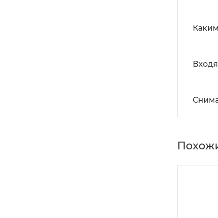
Каким
Входя
Снима
Похожи