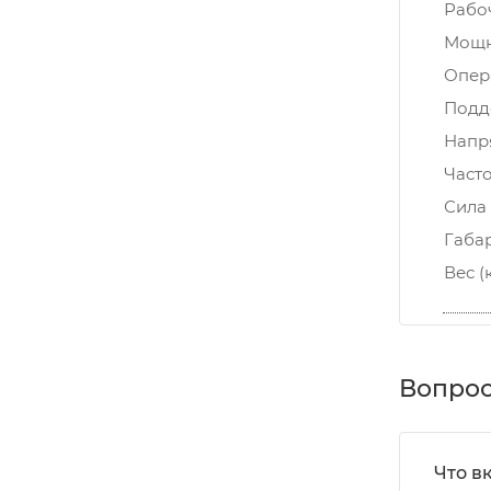
Рабо
Мощн
Опер
Подд
Напр
Часто
Сила 
Габа
Вес (
Вопрос
Что в