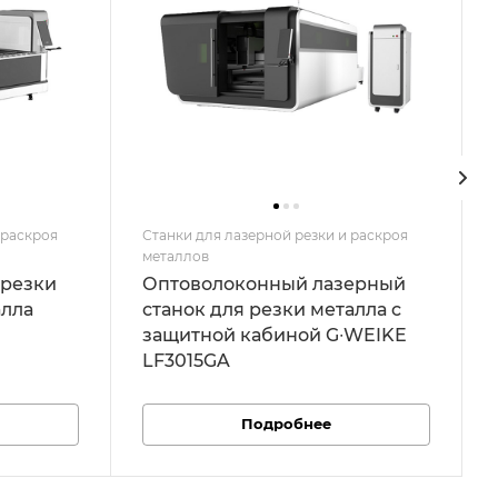
 раскроя
Станки для лазерной резки и раскроя
металлов
 резки
Оптоволоконный лазерный
алла
станок для резки металла c
защитной кабиной G∙WEIKE
LF3015GA
Подробнее