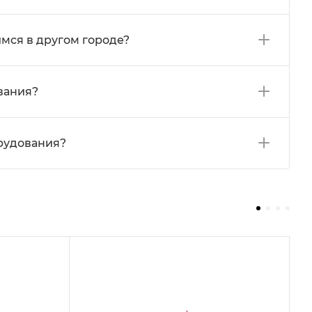
мся в другом городе?
вания?
орудования?