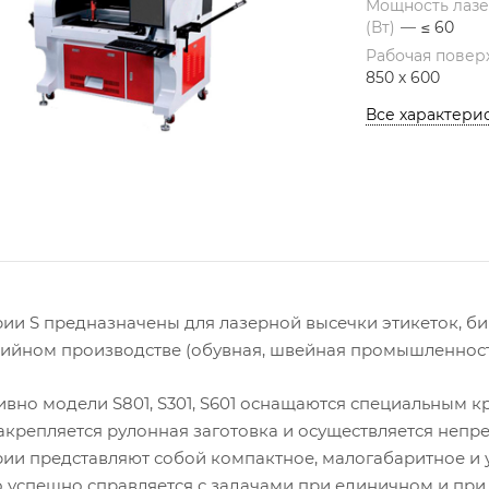
Мощность лазе
(Вт)
—
≤ 60
Рабочая повер
850 х 600
Все характери
рии S предназначены для лазерной высечки этикеток, б
ийном производстве (обувная, швейная промышленность
ивно модели S801, S301, S601 оснащаются специальным 
акрепляется рулонная заготовка и осуществляется непр
рии представляют собой компактное, малогабаритное и
 успешно справляется с задачами при единичном и при