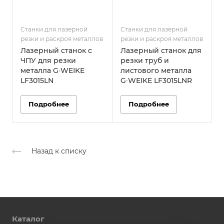
Станки для лазерной
Станки для лазерной
С
резки и раскроя металлов
резки и раскроя металлов
р
Лазерный станок с
Лазерный станок для
ЧПУ для резки
резки труб и
металла G∙WEIKE
листового металла
LF3015LN
G∙WEIKE LF3015LNR
Подробнее
Подробнее
Назад к списку
Каталог