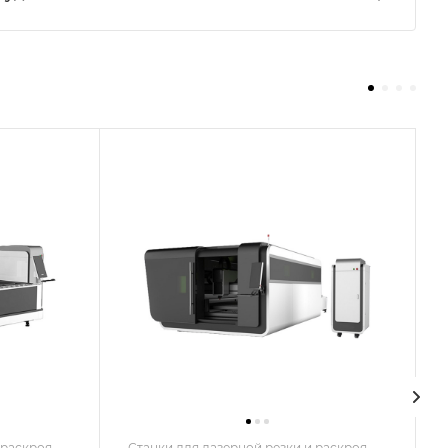
 раскроя
Станки для лазерной резки и раскроя