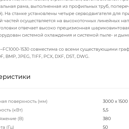
тальная рама, выполненная из профильных труб, попере
). На станке установлены четыре серводвигателя для п
 частей осуществляется на высокоточных линейных на
головки отвечает высоко прецизионная шариковинтовая
орудован системой охлаждения и системой пыле- и дым
–FC1000-1530 совместима со всеми существующими гра
, BMP, JPEG, TIFF, PCX, DXF, DST, DWG.
еристики
чая поверхность (мм)
3000 х 1500
ость (кВт)
5,5
яжение (В)
380
та (Гц)
50