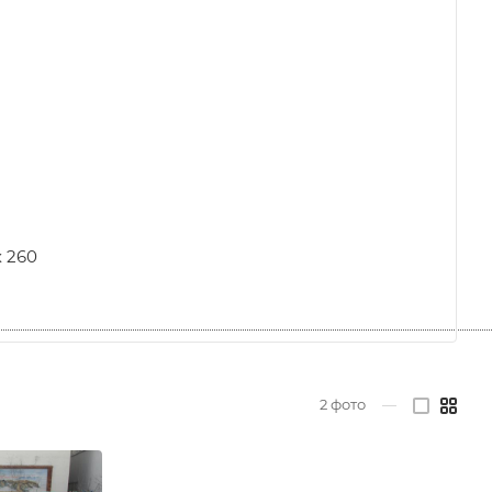
х 260
2
фото
—