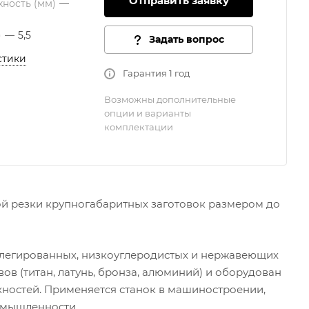
Отправить заявку
хность (мм)
—
)
—
5,5
Задать вопрос
стики
Гарантия 1 год
Возможны дополнительные
опции и варианты
комплектации
ой резки крупногабаритных заготовок размером до
 легированных, низкоуглеродистых и нержавеющих
вов (титан, латунь, бронза, алюминий) и оборудован
ностей. Применяется станок в машиностроении,
омышленности.