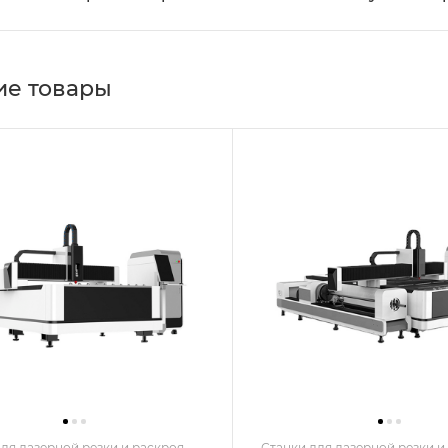
е товары
ля лазерной резки и раскроя
Станки для лазерной резки и