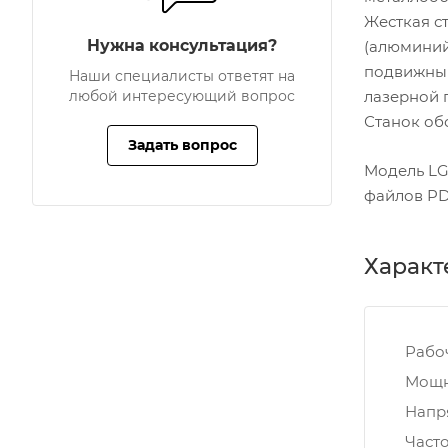
Жесткая с
Нужна консультация?
(алюминий
подвижный
Наши специалисты ответят на
любой интересующий вопрос
лазерной 
Станок об
Задать вопрос
Модель LG
файлов PDF
Характ
Рабо
Мощн
Напр
Часто