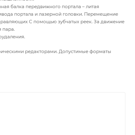
чная балка передвижного портала – литая
ривода портала и лазерной головки. Перемещение
правляющих С помощью зубчатых реек. За движение
 пара.
оудаления.
фическими редакторами. Допустимые форматы