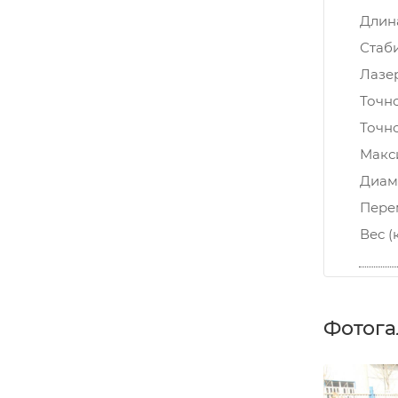
Длин
Стаб
Лазе
Точн
Точно
Макси
Диам
Перем
Вес (
Фотога