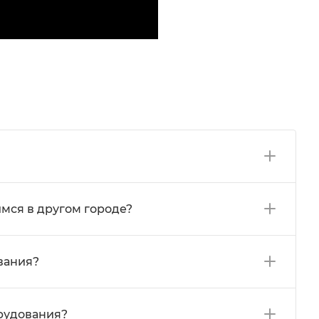
мся в другом городе?
вания?
орудования?