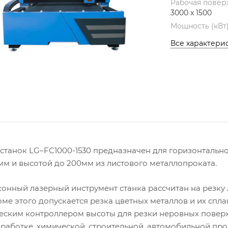
Рабочая повер
3000 х 1500
Мощность (кВт
Все характери
станок LG–FC1000-1530 предназначен для горизонтальн
мм и высотой до 200мм из листового металлопроката.
онный лазерный инструмент станка рассчитан на резку
оме этого допускается резка цветных металлов и их спла
еским контроллером высоты для резки неровных поверх
работке, химической, строительной, автомобильной пр