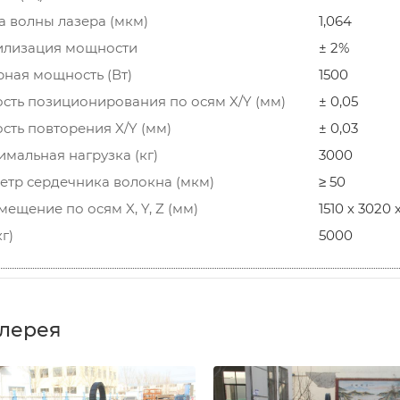
а волны лазера (мкм)
1,064
илизация мощности
± 2%
рная мощность (Вт)
1500
ость позиционирования по осям X/Y (мм)
± 0,05
сть повторения X/Y (мм)
± 0,03
мальная нагрузка (кг)
3000
етр сердечника волокна (мкм)
≥ 50
ещение по оcям X, Y, Z (мм)
1510 х 3020 
кг)
5000
лерея