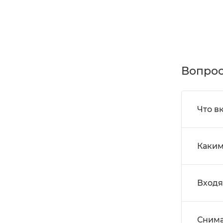
Вопрос
Что в
Каким
Входя
Снима