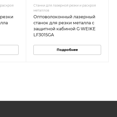
 раскроя
Станки для лазерной резки и раскроя
металлов
 резки
Оптоволоконный лазерный
алла
станок для резки металла c
защитной кабиной G∙WEIKE
LF3015GA
Подробнее