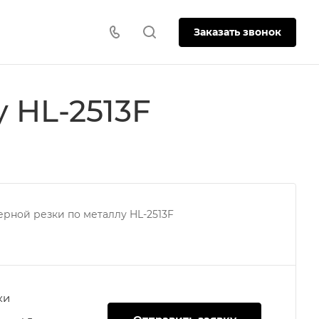
Заказать звонок
 HL-2513F
ерной резки по металлу HL-2513F
ки