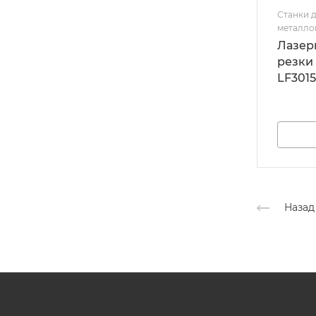
Станки д
металло
Лазер
резки
LF301
Назад