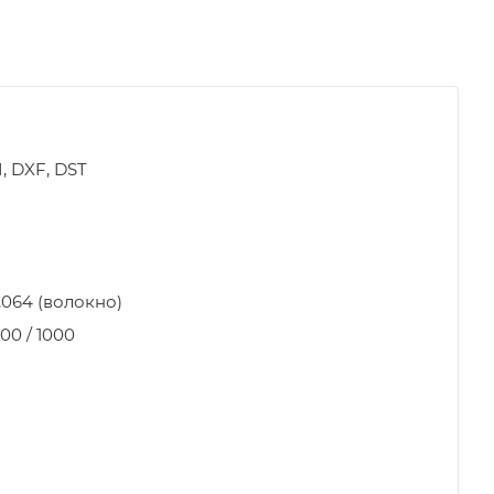
I, DXF, DST
 1,064 (волокно)
500 / 1000