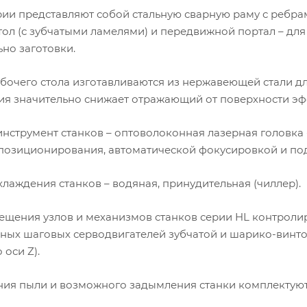
рии представляют собой стальную сварную раму с ребра
тол (с зубчатыми ламелями) и передвижной портал – дл
ьно заготовки.
бочего стола изготавливаются из нержавеющей стали д
ия значительно снижает отражающий от поверхности эф
нструмент станков – оптоволоконная лазерная головка
позиционирования, автоматической фокусировкой и под
хлаждения станков – водяная, принудительная (чиллер).
ещения узлов и механизмов станков серии HL контрол
ных шаговых серводвигателей зубчатой и шарико-винт
 оси Z).
ния пыли и возможного задымления станки комплектуют