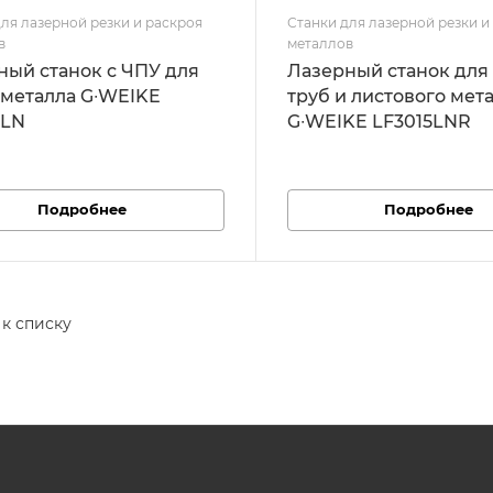
ля лазерной резки и раскроя
Станки для лазерной резки и
в
металлов
ный станок с ЧПУ для
Лазерный станок для
 металла G∙WEIKE
труб и листового мет
5LN
G∙WEIKE LF3015LNR
Подробнее
Подробнее
 к списку