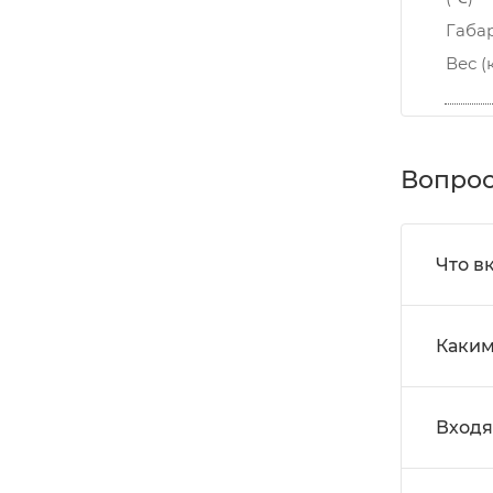
Габа
Вес (
Вопрос
Что в
Каким
Входя