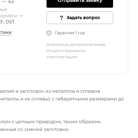
Отправить заявку
)
—
4,5
мые
форматы
—
Задать вопрос
XF, DST
стики
Гарантия 1 год
Возможны дополнительные
опции и варианты
комплектации
елий и заготовок из металлов и сплавов
металлы и их сплавы) с габаритными размерами до
лом с цепным приводом, таким образом,
занные со сменой заготовки.