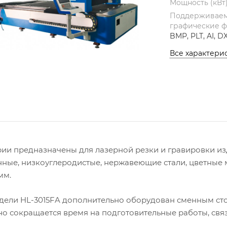
Мощность (кВт
Поддерживае
графические 
BMP, PLT, AI, D
Все характери
рии предназначены для лазерной резки и гравировки изд
нные, низкоуглеродистые, нержавеющие стали, цветные 
мм.
дели HL-3015FA дополнительно оборудован сменным сто
но сокращается время на подготовительные работы, свя