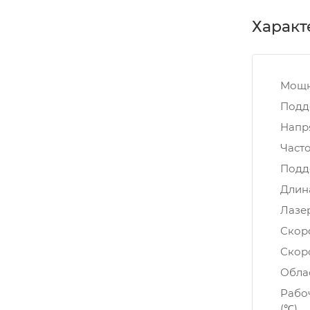
Характ
Мощн
Подд
Напр
Часто
Подд
Длин
Лазе
Скоро
Скоро
Обла
Рабо
(℃)