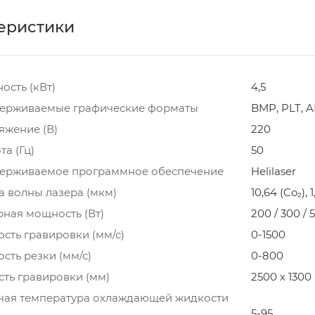
еристики
ость (кВт)
4,5
ерживаемые графические форматы
BMP, PLT, A
яжение (В)
220
та (Гц)
50
ерживаемое программное обеспечение
Helilaser
а волны лазера (мкм)
10,64 (Co₂),
рная мощность (Вт)
200 / 300 / 
сть гравировки (мм/с)
0-1500
сть резки (мм/с)
0-800
сть гравировки (мм)
2500 х 1300
чая температура охлаждающей жидкости
5-95