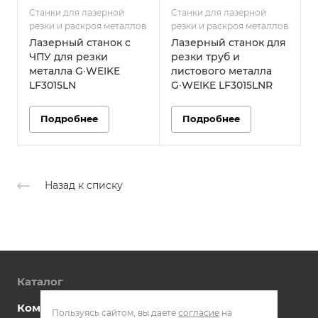
Станки для лазерной
Станки для лазерной
С
резки и раскроя металлов
резки и раскроя металлов
р
Лазерный станок с
Лазерный станок для
ЧПУ для резки
резки труб и
металла G∙WEIKE
листового металла
LF3015LN
G∙WEIKE LF3015LNR
Подробнее
Подробнее
Назад к списку
Каталог
Компания
Пользуясь сайтом, вы даете
согласие
на